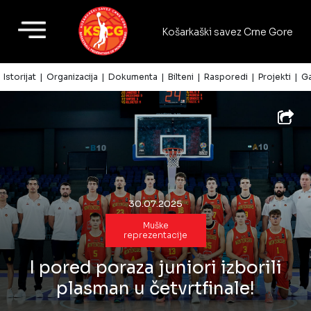
Košarkaški savez Crne Gore
Ne propustite
naše aktivnosti!
Istorijat
Organizacija
Dokumenta
Bilteni
Rasporedi
Projekti
Ga
Vijesti
Reprezentacije
Seniorske
lige
30.07.2025
Kup
Muške
reprezentacije
CG
I pored poraza juniori izborili
Lige
dječaka
plasman u četvrtfinale!