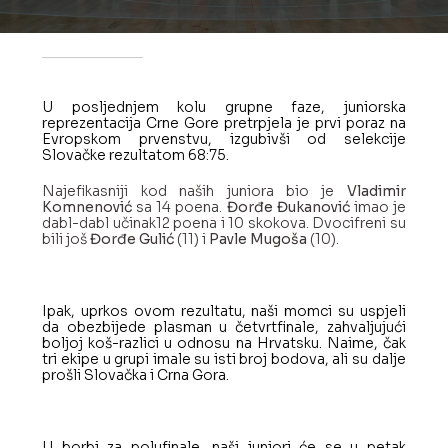
Lige
djevojčica
Sudije
U posljednjem kolu grupne faze, juniorska
reprezentacija Crne Gore pretrpjela je prvi poraz na
/
Evropskom prvenstvu, izgubivši od selekcije
Delegati
Slovačke rezultatom 68:75.
Najefikasniji kod naših juniora bio je
Vladimir
Komnenović
sa 14 poena.
Đorđe Đukanović
imao je
dabl-dabl učinak12 poena i 10 skokova. Dvocifreni su
bili još
Đorđe Gulić
(11) i
Pavle Mugoša
(10).
Košarkaški
savez
Crne
Ipak, uprkos ovom rezultatu, naši momci su uspjeli
Gore
da obezbijede plasman u četvrtfinale, zahvaljujući
boljoj koš-razlici u odnosu na Hrvatsku. Naime, čak
19.
decembar
tri ekipe u grupi imale su isti broj bodova, ali su dalje
br.
prošli Slovačka i Crna Gora.
13
|
81000
Podgorica,
Crna
Gora
U borbi za polufinale, naši juniori će se u petak