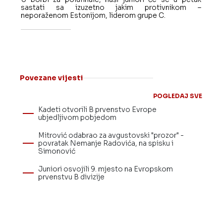
Istorijat
sastati sa izuzetno jakim protivnikom –
Organizacija
neporaženom Estonijom, liderom grupe C.
Dokumenta
Bilteni
Rasporedi
Projekti
Galerija
Sponzori
Povezane vijesti
Mediji
Kontakt
POGLEDAJ SVE
Informator
Kadeti otvorili B prvenstvo Evrope
ubjedljivom pobjedom
Mitrović odabrao za avgustovski "prozor" -
povratak Nemanje Radovića, na spisku i
Simonović
Juniori osvojili 9. mjesto na Evropskom
prvenstvu B divizije